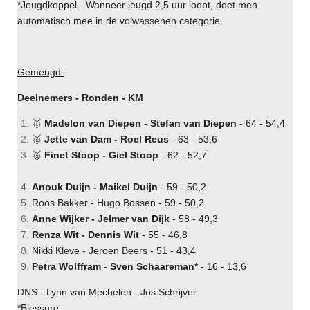
*Jeugdkoppel - Wanneer jeugd 2,5 uur loopt, doet men
automatisch mee in de volwassenen categorie.
Gemengd:
Deelnemers - Ronden - KM
🥇
Madelon van Diepen - Stefan van Diepen
- 64 - 54,4
🥈
Jette van Dam - Roel Reus
- 63 - 53,6
🥉
Finet Stoop - Giel Stoop
- 62 - 52,7
Anouk Duijn - Maikel Duijn
- 59 - 50,2
Roos Bakker - Hugo Bossen - 59 - 50,2
Anne Wijker - Jelmer van Dijk
- 58 - 49,3
Renza Wit - Dennis Wit
- 55 - 46,8
Nikki Kleve - Jeroen Beers - 51 - 43,4
Petra Wolffram - Sven Schaareman*
- 16 - 13,6
DNS - Lynn van Mechelen - Jos Schrijver
*Blessure