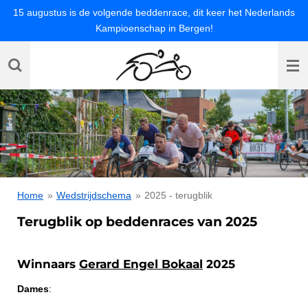
15 augustus is de volgende beddenrace, dit keer het Nederlands
Ga
Kampioenschap in Bergen!
direct
naar
de
hoofdinhoud
Home
»
Wedstrijdschema
»
2025 - terugblik
Terugblik op beddenraces van 2025
Winnaars
Gerard Engel Bokaal
2025
Dames
: