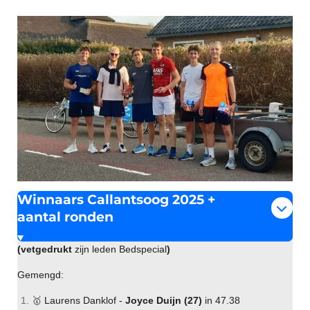
Winnaars Callantsoog 2025 +
aantal ronden
(vetgedrukt
zijn leden Bedspecial
)
Gemengd:
🥇 Laurens Danklof -
Joyce Duijn (27)
in 47.38