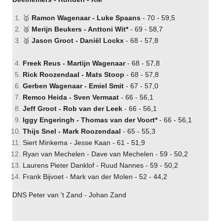
🥇
Ramon Wagenaar - Luke Spaans
- 70 - 59,5
🥈
Merijn Beukers - Anttoni Wit*
- 69 - 58,7
🥉
Jason Groot - Daniël Lockx
- 68 - 57,8
Freek Reus - Martijn Wagenaar
- 68 - 57,8
Rick Roozendaal - Mats Stoop
- 68 - 57,8
Gerben Wagenaar - Emiel Smit
- 67 - 57,0
Remco Heida - Sven Vermaat
- 66 - 56,1
Jeff Groot - Rob van der Leek
- 66 - 56,1
Iggy Engeringh - Thomas van der Voort*
- 66 - 56,1
Thijs Snel - Mark Roozendaal
- 65 - 55,3
Siert Minkema - Jesse Kaan - 61 - 51,9
Ryan van Mechelen - Dave van Mechelen - 59 - 50,2
Laurens Pieter Danklof - Ruud Nannes - 59 - 50,2
Frank Bijvoet - Mark van der Molen - 52 - 44,2
DNS Peter van 't Zand - Johan Zand