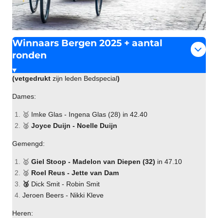
Winnaars Bergen 2025 + aantal
ronden
(vetgedrukt
zijn leden Bedspecial
)
Dames:
🥇 Imke Glas - Ingena Glas (28) in 42.40
🥈
Joyce Duijn - Noelle Duijn
Gemengd:
🥇
Giel Stoop - Madelon van Diepen (32)
in 47.10
🥈
Roel Reus - Jette van Dam
🥉
Dick Smit - Robin Smit
Jeroen Beers - Nikki Kleve
Heren: