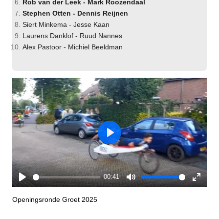
Rob van der Leek - Mark Roozendaal
Stephen Otten - Dennis Reijnen
Siert Minkema - Jesse Kaan
Laurens Danklof - Ruud Nannes
Alex Pastoor - Michiel Beeldman
P
l
a
y
00:41
P
M
E
l
u
n
Openingsronde Groet 2025
a
t
t