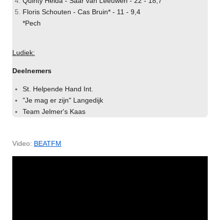
Quinty Heida - Saar van Leeuwen - 22 - 18,7
Floris Schouten - Cas Bruin* - 11 - 9,4
*Pech
Ludiek:
Deelnemers
St. Helpende Hand Int.
"Je mag er zijn" Langedijk
Team Jelmer's Kaas
Video:
BEATFM