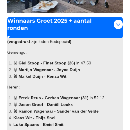
Winnaars Groet 2025 + aantal
ronden
(vetgedrukt
zijn leden Bedspecial
)
Gemengd:
🥇
Giel Stoop - Finet Stoop (26)
in 47.50
🥈
Martijn Wagenaar - Joyce Duijn
🥉 Maikel Duijn - Renza Wit
Heren:
🥇
Freek Reus - Gerben Wagenaar (31)
in 52.12
🥈
Jason Groot
-
Daniël Lockx
🥉 Ramon Wagenaar - Sander van der Velde
Klaas Wit - Thijs Snel
Luke Spaans - Emiel Smit