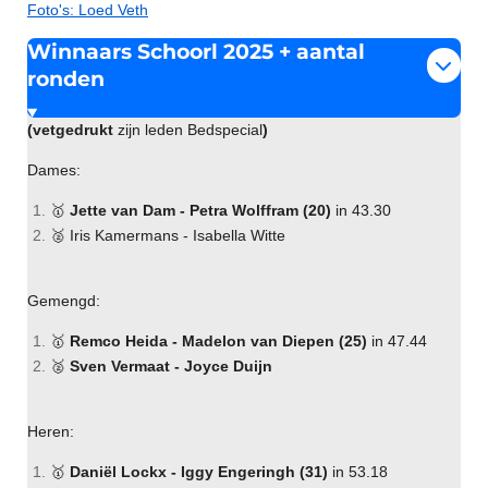
n
e
Foto's: Loed Veth
s
e
Winnaars Schoorl 2025 + aantal
n
ronden
(vetgedrukt
zijn leden Bedspecial
)
Dames:
🥇
Jette van Dam - Petra Wolffram (20)
in 43.30
🥈 Iris Kamermans - Isabella Witte
Gemengd:
🥇
Remco Heida - Madelon van Diepen (25)
in 47.44
🥈
Sven Vermaat - Joyce Duijn
Heren:
🥇
Daniël Lockx - Iggy Engeringh (31)
in 53.18