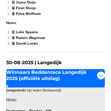
🥇 Joyce Duijn
🥈 Finet Stoop
🥉 Petra Wolffram
Heren
:
🥇 Luke Spaans
🥈 Ramon Wagenaar
🥉 Daniël Lockx
30-08-2025 | Langedijk
Winnaars Beddenrace Langedijk
2025 (officiële uitslag)
(vetgedrukt
zijn leden Bedspecial
)
Heren:
Deelnemers - Ronden - KM