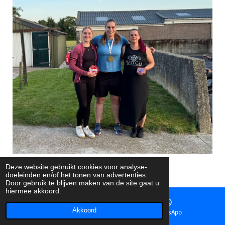
Deze website gebruikt cookies voor analyse-
Winnaars 2025 Dames
doeleinden en/of het tonen van advertenties.
Door gebruik te blijven maken van de site gaat u
hiermee akkoord.
🥇Joyce, 🥈Finet, 🥉Petra
Akkoord
E-mailadres
WhatsApp