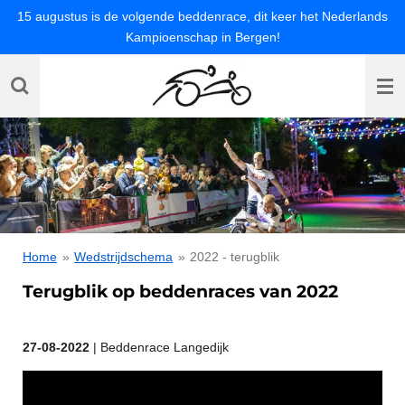
15 augustus is de volgende beddenrace, dit keer het Nederlands
Ga
Kampioenschap in Bergen!
direct
naar
de
hoofdinhoud
Home
»
Wedstrijdschema
»
2022 - terugblik
Terugblik op beddenraces van 2022
27-08-2022
| Beddenrace Langedijk