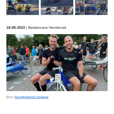
18-06
-2022
| Beddenrace Hensbroek
Bron:
NoordHollands Dagblad