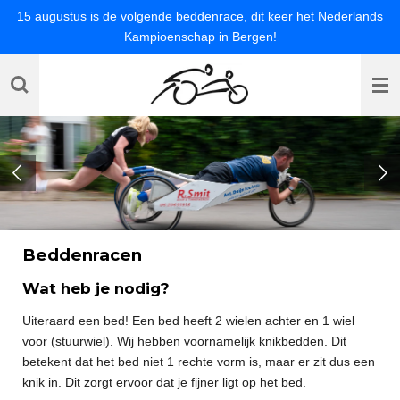
15 augustus is de volgende beddenrace, dit keer het Nederlands
Ga
Kampioenschap in Bergen!
direct
naar
de
hoofdinhoud
Beddenracen
Wat heb je nodig?
Uiteraard een bed! Een bed heeft 2 wielen achter en 1 wiel
voor (stuurwiel). Wij hebben voornamelijk knikbedden. Dit
betekent dat het bed niet 1 rechte vorm is, maar er zit dus een
knik in. Dit zorgt ervoor dat je fijner ligt op het bed.