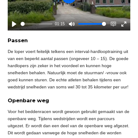
P
l
a
y
01:15
P
M
E
E
l
u
n
n
Passen
a
t
a
t
De loper voert feitelijk telkens een interval-hardlooptraining uit
y
e
b
e
van een beperkt aantal passen (ongeveer 10 – 15). De goede
l
r
hardlopers zijn zeker in het voordeel en kunnen hoge
e
f
snelheden behalen. Natuurlijk moet de stuurman/ -vrouw ook
c
u
goed kunnen sturen. De echte atleten behalen tijdens een
a
l
wedstrijd snelheden van soms wel 30 tot 35 kilometer per uur!
p
l
t
s
Openbare weg
i
c
o
r
Voor het beddenracen wordt gewoon gebruikt gemaakt van de
n
e
openbare weg. Tijdens wedstrijden wordt een parcours
s
e
uitgezet. Er wordt dan een deel van de openbare weg afgezet.
n
Dit wordt gedaan vanwege de hoge snelheden die worden